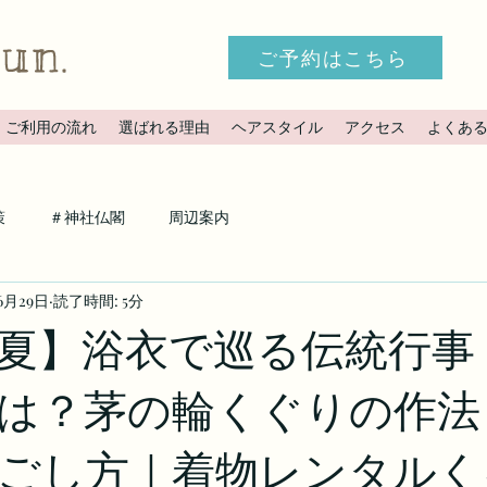
ご予約はこちら
ご利用の流れ
選ばれる理由
ヘアスタイル
アクセス
よくあ
策
＃神社仏閣
周辺案内
6月29日
読了時間: 5分
夏】浴衣で巡る伝統行事
は？茅の輪くぐりの作法
ごし方｜着物レンタルく