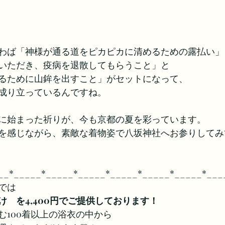
わば「神様が通る道をピカピカに清めるための露払い」
いただき、疫病を退散してもらうこと」と
るために山鉾を出すこと」がセットになって、
成り立っているんですね。
に始まった祈りが、今も京都の夏を彩っています。 
を感じながら、素敵な着物姿で八坂神社へお参りしてみ
__*_____*_____*_____*_____*_____*_____*___
では　
　を4,400円でご提供しております！
む100着以上の浴衣の中から