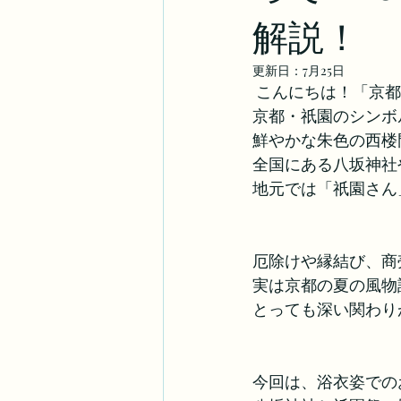
解説！
更新日：
7月25日
 こんにちは！「京
京都・祇園のシンボ
鮮やかな朱色の西楼
全国にある八坂神社
地元では「祇園さん
厄除けや縁結び、商
実は京都の夏の風物
とっても深い関わり
今回は、浴衣姿での