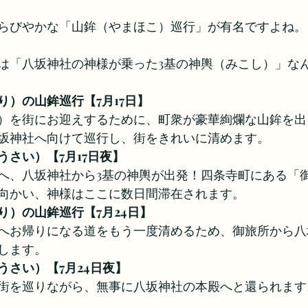
らびやかな「山鉾（やまほこ）巡行」が有名ですよね。
は「八坂神社の神様が乗った3基の神輿（みこし）」な
り）の山鉾巡行【7月17日】
）を街にお迎えするために、町衆が豪華絢爛な山鉾を出
坂神社へ向けて巡行し、街をきれいに清めます。
うさい）【7月17日夜】
へ、八坂神社から3基の神輿が出発！四条寺町にある「
向かい、神様はここに数日間滞在されます。
り）の山鉾巡行【7月24日】
へお帰りになる道をもう一度清めるため、御旅所から八
します。
うさい）【7月24日夜】
街を巡りながら、無事に八坂神社の本殿へと還られます