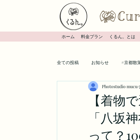
ホーム
料金プラン
くるん。とは
全ての投稿
お知らせ
#京都散
Photostudio mucu
【着
「八坂神
って？1