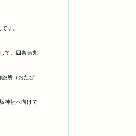
んです。
して、四条烏丸
御旅所（おたび
坂神社へ向けて
。