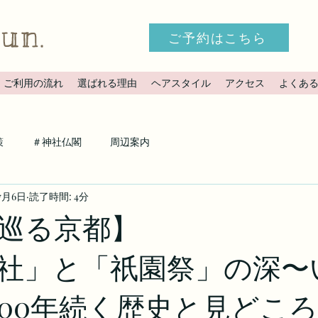
ご予約はこちら
ご利用の流れ
選ばれる理由
ヘアスタイル
アクセス
よくあ
策
＃神社仏閣
周辺案内
7月6日
読了時間: 4分
物で巡る京
社」と「祇園祭」の深〜
000年続く歴史と見どこ