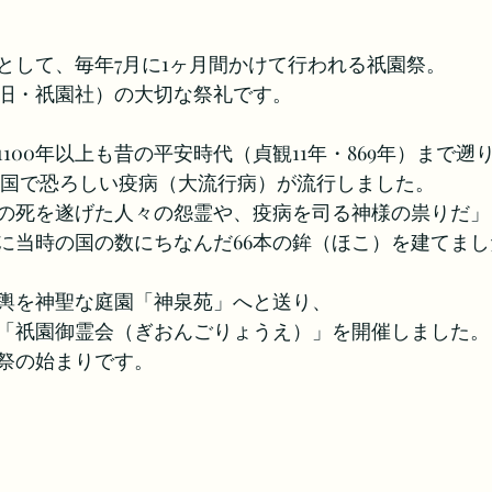
として、毎年7月に1ヶ月間かけて行われる祇園祭。
旧・祇園社）の大切な祭礼です。
100年以上も昔の平安時代（貞観11年・869年）まで遡
全国で恐ろしい疫病（大流行病）が流行しました。
の死を遂げた人々の怨霊や、疫病を司る神様の祟りだ」
に当時の国の数にちなんだ66本の鉾（ほこ）を建てまし
輿を神聖な庭園「神泉苑」へと送り、
「祇園御霊会（ぎおんごりょうえ）」を開催しました。
祭の始まりです。